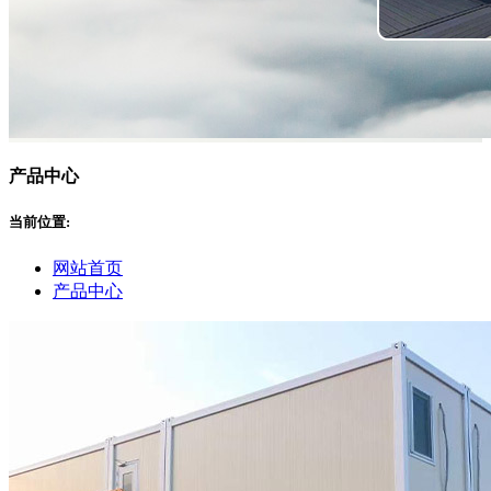
产品中心
当前位置:
网站首页
产品中心