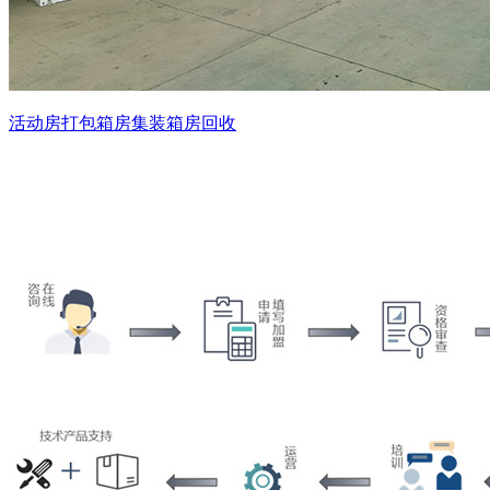
活动房打包箱房集装箱房回收