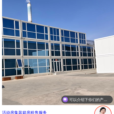
可以介绍下你们的产品么？
你们是怎么收费的呢？
活动房集装箱房租售服务